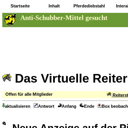
Startseite
Inhalt
Pferdediebstahl
Intera
Anti-Schubber-Mittel gesucht
Das Virtuelle Reite
Offen für alle Mitglieder
Reiters
aktualisieren
Antwort
Anfang
Ende
Box beobach
Neue Anzeige auf der 