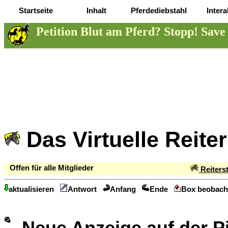
Startseite
Inhalt
Pferdediebstahl
Intera
Petition Blut am Pferd? Stopp! Save
Das Virtuelle Reite
Offen für alle Mitglieder
Reiters
aktualisieren
Antwort
Anfang
Ende
Box beobach
Neue Anzeige auf der 