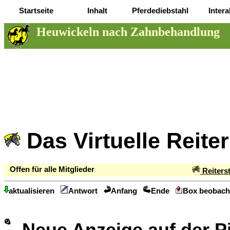
Startseite
Inhalt
Pferdediebstahl
Intera
Heuwickeln nach Zahnbehandlung
Das Virtuelle Reite
Offen für alle Mitglieder
Reiters
aktualisieren
Antwort
Anfang
Ende
Box beobach
Neue Anzeige auf der 