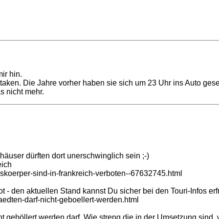
ir hin.
taken. Die Jahre vorher haben sie sich um 23 Uhr ins Auto geset
s nicht mehr.
häuser dürften dort unerschwinglich sein ;-)
eich
skoerper-sind-in-frankreich-verboten--67632745.html
t - den aktuellen Stand kannst Du sicher bei den Touri-Infos erf
aedten-darf-nicht-geboellert-werden.html
t geböllert werden darf. Wie streng die in der Umsetzung sind, w