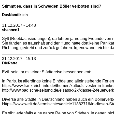
Stimmt es, dass in Schweden Böller verboten sind?
DasNandiklein
31.12.2017 - 14:48
shannen1
Sylt (Reetdachsiedlungen), da fuhren jahrelang Freunde von m
Sie fanden es traumhaft und der Hund hatte dort keine Panikat
Richtung, gedreht und zurück gefahren. Irgendwann reichte da
31.12.2017 - 15:13
DieRatte
Evtl. seid Ihr mit einer Städtereise besser bedient:
In Paris. Ist allerdings keine Einöde und alleinstehende Ferien
https://www.frankreich-info.de/themen/kultur/silvester-in-frankr
http://www.badische-zeitung.de/elsass-x2x/klasse-2-feuerwerk
Diverse alte Städte in Deutschland haben auch ein Böllerverbo
Https://www.welt.de/vermischtes/article11882716/In-diesen-St
Es gibt jedenfalls eine ganze Reihe von Städten, in denen nich