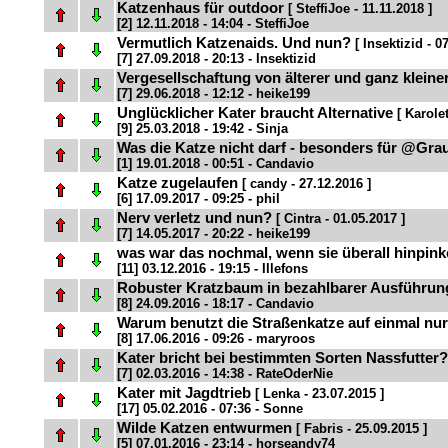
Katzenhaus für outdoor
[ SteffiJoe - 11.11.2018 ]
[2] 12.11.2018 - 14:04 - SteffiJoe
Vermutlich Katzenaids. Und nun?
[ Insektizid - 0
[7] 27.09.2018 - 20:13 - Insektizid
Vergesellschaftung von älterer und ganz kleine
[7] 29.06.2018 - 12:12 - heike199
Unglücklicher Kater braucht Alternative
[ Karolet
[9] 25.03.2018 - 19:42 - Sinja
Was die Katze nicht darf - besonders für @Gr
[1] 19.01.2018 - 00:51 - Candavio
Katze zugelaufen
[ candy - 27.12.2016 ]
[6] 17.09.2017 - 09:25 - phil
Nerv verletz und nun?
[ Cintra - 01.05.2017 ]
[7] 14.05.2017 - 20:22 - heike199
was war das nochmal, wenn sie überall hinpin
[11] 03.12.2016 - 19:15 - Illefons
Robuster Kratzbaum in bezahlbarer Ausführun
[8] 24.09.2016 - 18:17 - Candavio
Warum benutzt die Straßenkatze auf einmal nu
[8] 17.06.2016 - 09:26 - maryroos
Kater bricht bei bestimmten Sorten Nassfutter
[7] 02.03.2016 - 14:38 - RateOderNie
Kater mit Jagdtrieb
[ Lenka - 23.07.2015 ]
[17] 05.02.2016 - 07:36 - Sonne
Wilde Katzen entwurmen
[ Fabris - 25.09.2015 ]
[5] 07.01.2016 - 23:14 - horseandy74