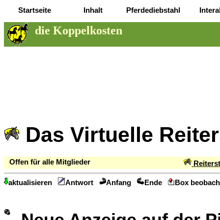
Startseite
Inhalt
Pferdediebstahl
Intera
die Koppelkosten
Das Virtuelle Reite
Offen für alle Mitglieder
Reiters
aktualisieren
Antwort
Anfang
Ende
Box beobach
Neue Anzeige auf der 