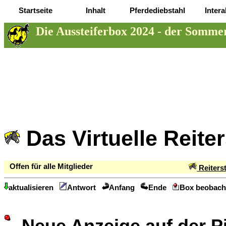
Startseite
Inhalt
Pferdediebstahl
Intera
Die Aussteiferbox 2024 - der Sommer,
Das Virtuelle Reite
Offen für alle Mitglieder
Reiters
aktualisieren
Antwort
Anfang
Ende
Box beobach
Neue Anzeige auf der 