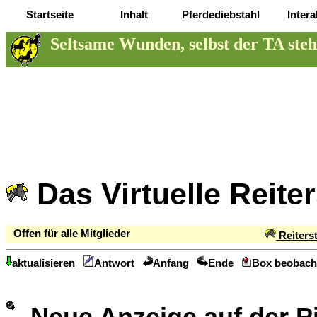
Startseite
Inhalt
Pferdediebstahl
Intera
Seltsame Wunden, selbst der TA steh
Das Virtuelle Reite
Offen für alle Mitglieder
Reiters
aktualisieren
Antwort
Anfang
Ende
Box beobach
Neue Anzeige auf der 