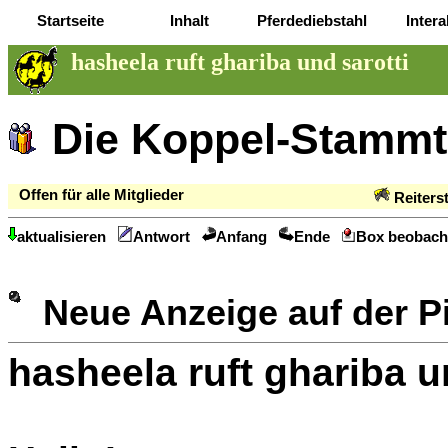
Startseite
Inhalt
Pferdediebstahl
Intera
hasheela ruft ghariba und sarotti
Die Koppel-Stammt
Offen für alle Mitglieder
Reiters
aktualisieren
Antwort
Anfang
Ende
Box beobach
Neue Anzeige auf der 
hasheela ruft ghariba u