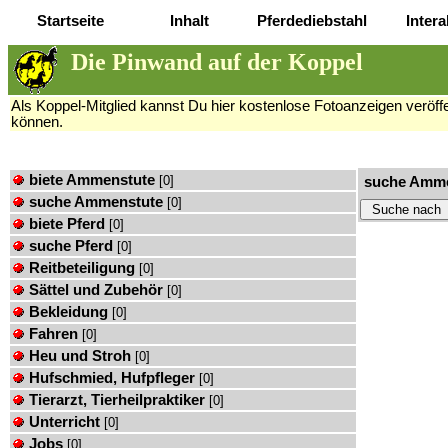
Startseite
Inhalt
Pferdediebstahl
Intera
Die Pinwand auf der Koppel
Als Koppel-Mitglied kannst Du hier kostenlose Fotoanzeigen veröffen
können.
biete Ammenstute
[0]
suche Amme
suche Ammenstute
[0]
biete Pferd
[0]
suche Pferd
[0]
Reitbeteiligung
[0]
Sättel und Zubehör
[0]
Bekleidung
[0]
Fahren
[0]
Heu und Stroh
[0]
Hufschmied, Hufpfleger
[0]
Tierarzt, Tierheilpraktiker
[0]
Unterricht
[0]
Jobs
[0]