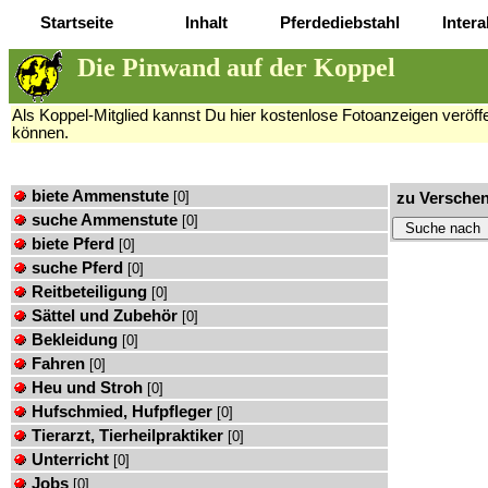
Startseite
Inhalt
Pferdediebstahl
Intera
Die Pinwand auf der Koppel
Als Koppel-Mitglied kannst Du hier kostenlose Fotoanzeigen veröffen
können.
biete Ammenstute
[0]
zu Versche
suche Ammenstute
[0]
biete Pferd
[0]
suche Pferd
[0]
Reitbeteiligung
[0]
Sättel und Zubehör
[0]
Bekleidung
[0]
Fahren
[0]
Heu und Stroh
[0]
Hufschmied, Hufpfleger
[0]
Tierarzt, Tierheilpraktiker
[0]
Unterricht
[0]
Jobs
[0]